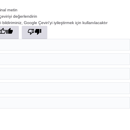
jinal metin
çeviriyi değerlendirin
 bildiriminiz, Google Çeviri'yi iyileştirmek için kullanılacaktır